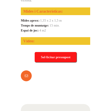
victòria.
Mides i Características:
Mides aprox:
1,35 x 2 x 1,5 m
Temps de muntatge:
15 min.
Espai de joc:
4 m2
Vídeo:
Sol·licitar pressupost