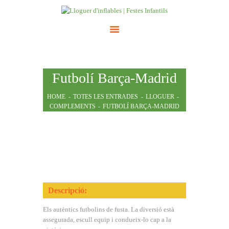
INICI
Futbolí Barça-Madrid
ATRACCIONS
TARIFES
HOME
TOTES LES ENTRADES
LLOGUER
COMPLEMENTS
FUTBOLÍ BARÇA-MADRID
NOSALTRES
CONTACTE
Descripció:
Els autèntics futbolins de fusta. La diversió està
assegurada, escull equip i condueix-lo cap a la