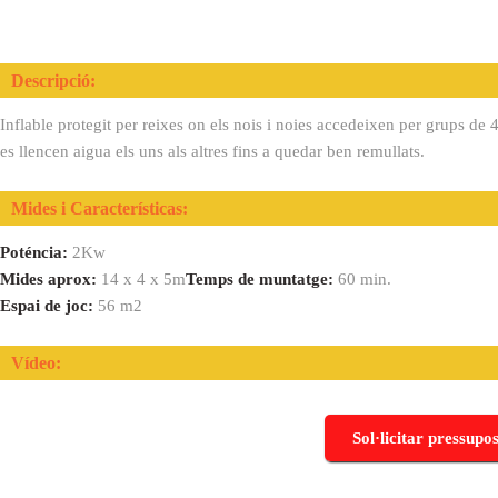
Descripció:
Inflable protegit per reixes on els nois i noies accedeixen per grups de
es llencen aigua els uns als altres fins a quedar ben remullats.
Mides i Características:
Poténcia:
2Kw
Mides aprox:
14 x 4 x 5m
Temps de muntatge:
60 min.
Espai de joc:
56 m2
Vídeo:
Sol·licitar pressupos