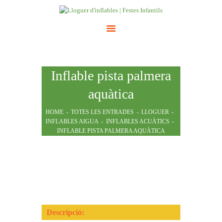
INICI
Inflable pista palmera
ATRACCIONS
TARIFES
aquàtica
NOSALTRES
HOME
TOTES LES ENTRADES
LLOGUER
CONTACTE
INFLABLES AIGUA
INFLABLES ACUÀTICS
INFLABLE PISTA PALMERA AQUÀTICA
Descripció: