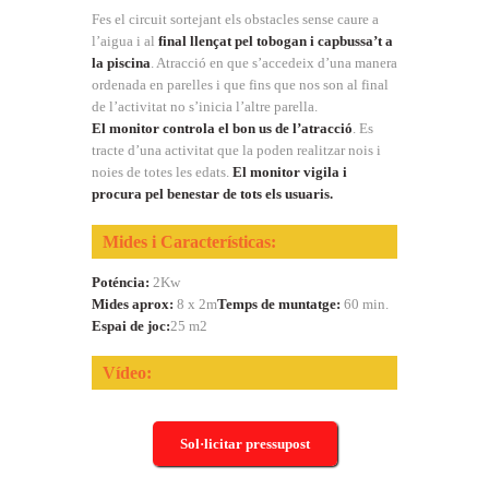
Fes el circuit sortejant els obstacles sense caure a
l’aigua i al
final llençat pel tobogan i capbussa’t a
la piscina
. Atracció en que s’accedeix d’una manera
ordenada en parelles i que fins que nos son al final
de l’activitat no s’inicia l’altre parella.
El monitor controla el bon us de l’atracció
. Es
tracte d’una activitat que la poden realitzar nois i
noies de totes les edats.
El monitor vigila i
procura pel benestar de tots els usuaris.
Mides i Características:
Poténcia:
2Kw
Mides aprox:
8 x 2m
Temps de muntatge:
60 min.
Espai de joc:
25 m2
Vídeo:
Sol·licitar pressupost