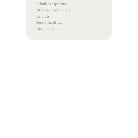
Inflables esportius
Atraccions especials
Circuits
Jocs d’habilitat
Complements