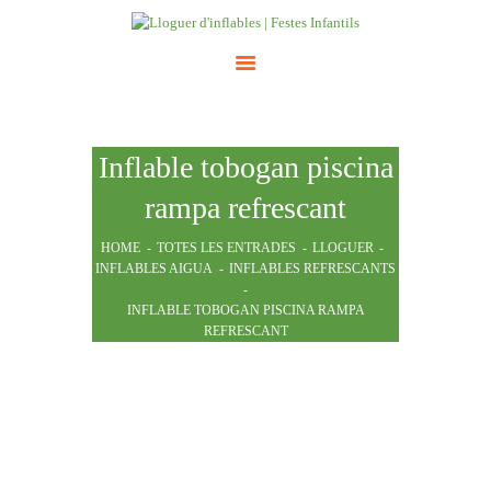
INICI
Inflable tobogan piscina
ATRACCIONS
TARIFES
rampa refrescant
NOSALTRES
HOME
TOTES LES ENTRADES
LLOGUER
CONTACTE
INFLABLES AIGUA
INFLABLES REFRESCANTS
INFLABLE TOBOGAN PISCINA RAMPA
REFRESCANT