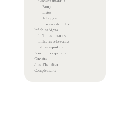
Clàssics infantils
Botty
Pistes
Tobogans
Piscines de boles
Inflables Aigua
Inflables acuàtics
Inflables refrescants
Inflables esportius
Atraccions especials
Circuits
Jocs d’habilitat
Complements