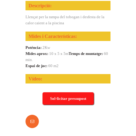
Descripció:
Llençat per la rampa del tobogan i desfesta de la
calor caient a la piscina
Mides i Características:
Poténcia:
2Kw
Mides aprox:
10 x 5 x 5m
Temps de muntatge:
60
min.
Espai de joc:
60 m2
Vídeo:
Sol·licitar pressupost