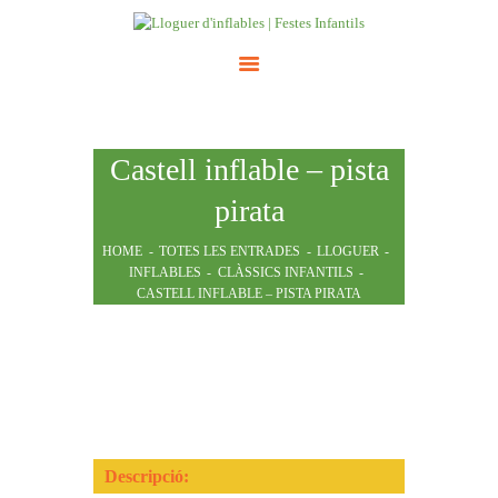
INICI
Castell inflable – pista
ATRACCIONS
TARIFES
pirata
NOSALTRES
HOME
TOTES LES ENTRADES
LLOGUER
CONTACTE
INFLABLES
CLÀSSICS INFANTILS
CASTELL INFLABLE – PISTA PIRATA
Descripció: