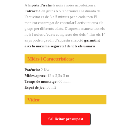
A la
pista Pirata
els nois i noies accedeixen a
l’
atracció
en grups 6 o 8 persones i la durada de
l’activitat es de 3 a 5 minuts per a cada torn.El
monitor encarregat de controlar l’activitat crea els
grups per diferents edats. D’aquesta manera tots els
nois i noies d’edats compreses des dels 4 fins els 14
anys poden gaudir d’aquesta atracció
garantint
així la màxima seguretat de tots els usuaris
.
Mides i Características:
Poténcia:
2 Kw
Mides aprox:
12 x 5,5x 5 m
Temps de muntatge:
60 min.
Espai de joc:
50 m2
Vídeo:
Sol·licitar pressupost