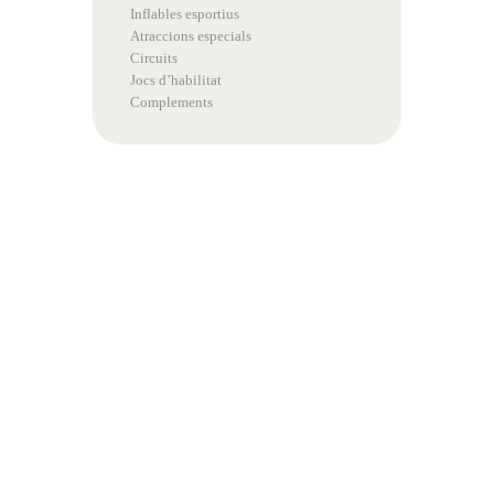
Inflables esportius
Atraccions especials
Circuits
Jocs d’habilitat
Complements