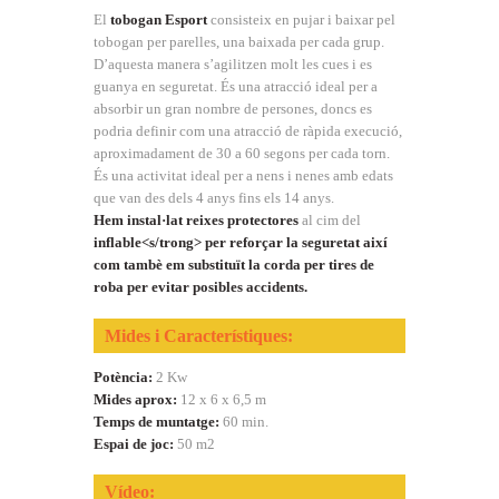
El
tobogan Esport
consisteix en pujar i baixar pel
tobogan per parelles, una baixada per cada grup.
D’aquesta manera s’agilitzen molt les cues i es
guanya en seguretat. És una atracció ideal per a
absorbir un gran nombre de persones, doncs es
podria definir com una atracció de ràpida execució,
aproximadament de 30 a 60 segons per cada torn.
És una activitat ideal per a nens i nenes amb edats
que van des dels 4 anys fins els 14 anys.
Hem instal·lat reixes protectores
al cim del
inflable<s/trong> per reforçar la
seguretat
així
com tambè em
substituït la corda per tires de
roba
per
evitar posibles accidents
.
Mides i Característiques:
Potència:
2 Kw
Mides aprox:
12 x 6 x 6,5 m
Temps de muntatge:
60 min.
Espai de joc:
50 m2
Vídeo: