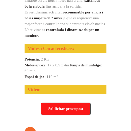
Inflable on els nois i noies han d’anar
saltant de
bola en bola
fins arribar a la sortida.
Divertidíssima activitat
recomanable per a nois i
noies majors de 7 anys
ja que es requereix una
major força i control per a superar tots els obstacles.
L’activitat es
controlada i dinamitzada per un
monitor.
Mides i Características:
Poténcia:
2 Kw
Mides aprox:
17 x 6,5 x 4m
Temps de muntatge:
60 min.
Espai de joc:
110 m2
Vídeo:
Sol·licitar pressupost