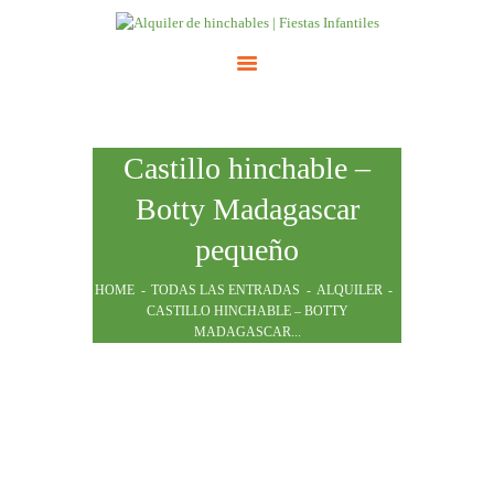
INICIO
Castillo hinchable –
ATRACCIONES
TARIFAS
Botty Madagascar
NOSOTROS
pequeño
CONTACTO
HOME
TODAS LAS ENTRADAS
ALQUILER
CASTILLO HINCHABLE – BOTTY
MADAGASCAR...