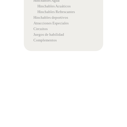
Hinchables Agua
Hinchables Acuáticos
Hinchables Refrescantes
Hinchables deportivos
Atracciones Especiales
Circuitos
Juegos de habilidad
Complementos