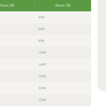
Precio 2H
Precio 3H
460€
640€
890€
1190€
1440€
1690€
2030€
2290€