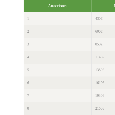
Atracciones
1
430€
2
600€
3
850€
4
1140€
5
1380€
6
1610€
7
1930€
8
2160€