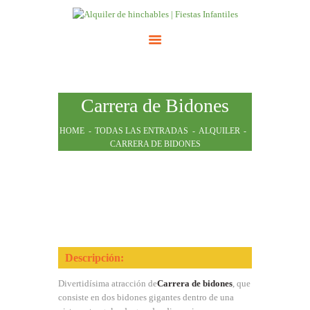
INICIO
Carrera de Bidones
ATRACCIONES
TARIFAS
HOME
TODAS LAS ENTRADAS
ALQUILER
CARRERA DE BIDONES
NOSOTROS
CONTACTO
Descripción:
Divertidísima atracción de
Carrera de bidones
, que
consiste en dos bidones gigantes dentro de una