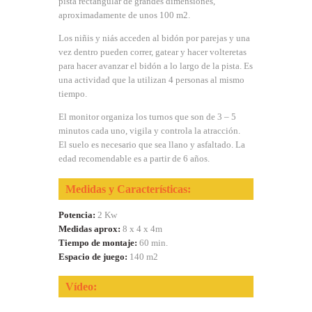
pista rectangular de grandes dimensiones,
aproximadamente de unos 100 m2.
Los niñis y niás acceden al bidón por parejas y una
vez dentro pueden correr, gatear y hacer volteretas
para hacer avanzar el bidón a lo largo de la pista. Es
una actividad que la utilizan 4 personas al mismo
tiempo.
El monitor organiza los turnos que son de 3 – 5
minutos cada uno, vigila y controla la atracción.
El suelo es necesario que sea llano y asfaltado. La
edad recomendable es a partir de 6 años.
Medidas y Características:
Potencia:
2 Kw
Medidas aprox:
8 x 4 x 4m
Tiempo de montaje:
60 min.
Espacio de juego:
140 m2
Vídeo: