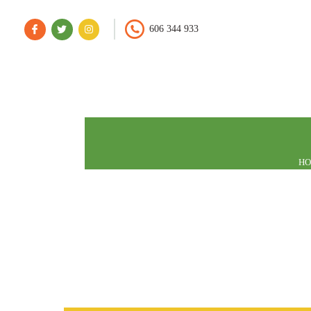
606 344 933
H