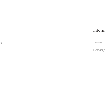
c
Infor
os
Tarifas
Descarga