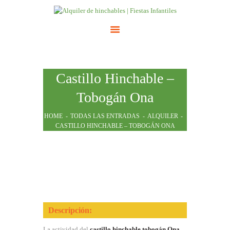
INICIO
Castillo Hinchable –
ATRACCIONES
TARIFAS
Tobogán Ona
NOSOTROS
HOME
TODAS LAS ENTRADAS
ALQUILER
CONTACTO
CASTILLO HINCHABLE – TOBOGÁN ONA
Descripción:
La actividad del
castillo hinchable tobogán Ona