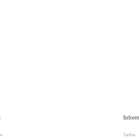
c
Infor
os
Tarifas