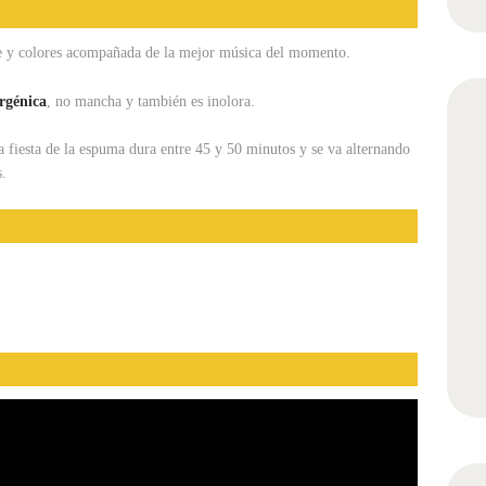
e y colores acompañada de la mejor música del momento.
rgénica
, no mancha y también es inolora.
fiesta de la espuma dura entre 45 y 50 minutos y se va alternando
s.