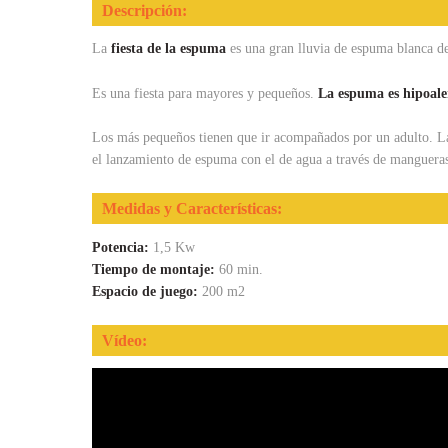
Descripción:
La
fiesta de la espuma
es una gran lluvia de espuma blanca d
Es una fiesta para mayores y pequeños.
La espuma es hipoale
Los más pequeños tienen que ir acompañados por un adulto. La 
el lanzamiento de espuma con el de agua a través de manguera
Medidas y Características:
Potencia:
1,5 Kw
Tiempo de montaje:
60 min.
Espacio de juego:
200 m2
Vídeo: