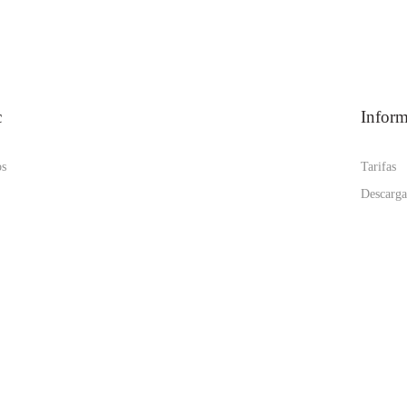
c
Infor
os
Tarifas
Descarga