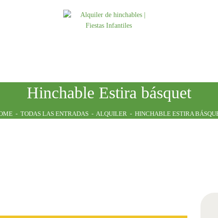
INICIO
ATRACCIONES
TARIFAS
NOSOTROS
Hinchable Estira básquet
CONTACTO
OME
TODAS LAS ENTRADAS
ALQUILER
HINCHABLE ESTIRA BÁSQU