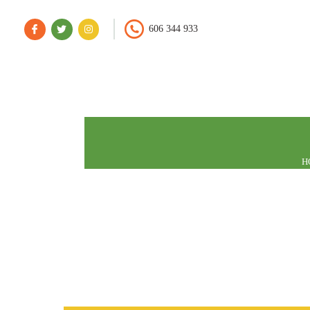
606 344 933
H