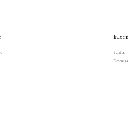
c
Infor
os
Tarifas
Descarga